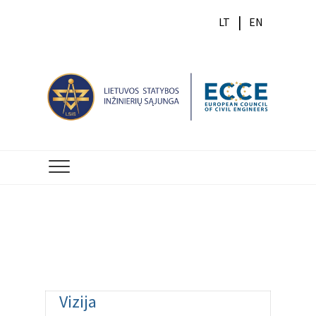
LT
EN
Vizija ir misija
Vizija