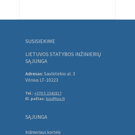
SUSISIEKIME
LIETUVOS STATYBOS INŽINIERIŲ
SĄJUNGA
Adresas:
Saulėtekio al. 3
Vilnius LT-10223
Tel.:
+370 5 2341817
El. paštas:
lsis@lsis.lt
SĄJUNGA
Inžinieriaus kortelė